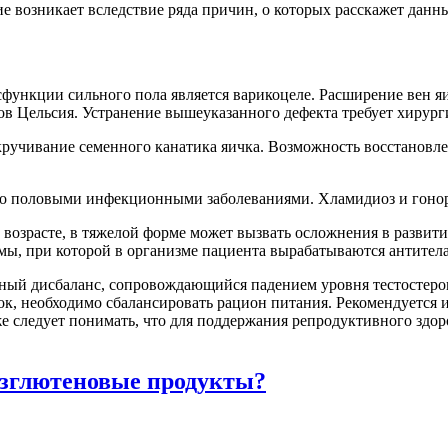
 возникает вследствие ряда причин, о которых расскажет данн
ункции сильного пола является варикоцеле. Расширение вен яич
сов Цельсия. Устранение вышеуказанного дефекта требует хирург
ручивание семенного канатика яичка. Возможность восстановле
но половыми инфекционными заболеваниями. Хламидиоз и гоно
м возрасте, в тяжелой форме может вызвать осложнения в развит
мы, при которой в организме пациента вырабатываются антител
ный дисбаланс, сопровождающийся падением уровня тестостерона
ок, необходимо сбалансировать рацион питания. Рекомендуется
следует понимать, что для поддержания репродуктивного здоро
безглютеновые продукты?