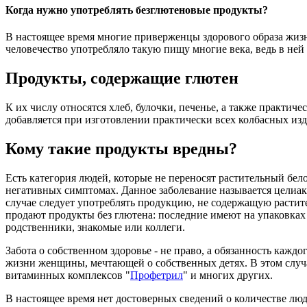
Когда нужно употреблять безглютеновые продукты?
В настоящее время многие приверженцы здорового образа жизн
человечество употребляло такую пищу многие века, ведь в ней
Продукты, содержащие глютен
К их числу относятся хлеб, булочки, печенье, а также практиче
добавляется при изготовлении практически всех колбасных из
Кому такие продукты вредны?
Есть категория людей, которые не переносят растительный бело
негативных симптомах. Данное заболевание называется целиак
случае следует употреблять продукцию, не содержащую растите
продают продукты без глютена: последние имеют на упаковках 
родственники, знакомые или коллеги.
Забота о собственном здоровье - не право, а обязанность каждо
жизни женщины, мечтающей о собственных детях. В этом случа
витаминных комплексов "
Профетрил
" и многих других.
В настоящее время нет достоверных сведений о количестве лю