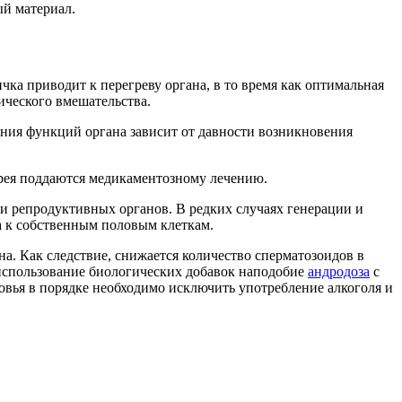
ый материал.
ка приводит к перегреву органа, в то время как оптимальная
ического вмешательства.
ния функций органа зависит от давности возникновения
рея поддаются медикаментозному лечению.
ии репродуктивных органов. В редких случаях генерации и
а к собственным половым клеткам.
. Как следствие, снижается количество сперматозоидов в
 использование биологических добавок наподобие
андродоза
с
вья в порядке необходимо исключить употребление алкоголя и