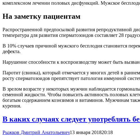
комплексном лечении половых дисфункций. Мужское бесплодие
На заметку пациентам
Распространенной предпосылкой развития репродуктивной дисф
температура для развития сперматозоидов составляет 28 граду
В 10% случаев причиной мужского бесплодия становится перек
дефекта.
Нарушение способности к воспроизводству может быть вызва
Паротит (свинка), который отмечается у многих детей в ранне
росту сперматозоидов препятствует патология иммунной систе
В зрелом возрасте у некоторых мужчин наблюдается гормональ
семенной жидкости. Чтобы повысить активность половых клет
богатым содержанием коэнзимов и витаминов. Мужчинам также 
курения.
В каких случаях следует употреблять 
Рыжков Дмитрий Анатольевич
13 января 2018
20:18