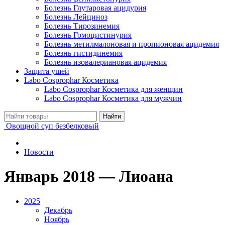
Болезнь Глутаровая ацидурия
Болезнь Лейциноз
Болезнь Тирозинемия
Болезнь Гомоцистинурия
Болезнь метилмалоновая и пропионовая ацидемия
Болезнь гистидинемия
Болезнь изовалериановая ацидемия
Защита ушей
Labo Cosprophar Косметика
Labo Cosprophar Косметика для женщин
Labo Cosprophar Косметика для мужчин
Овощной суп безбелковый
Новости
Январь 2018 — Лиоана
2025
Декабрь
Ноябрь