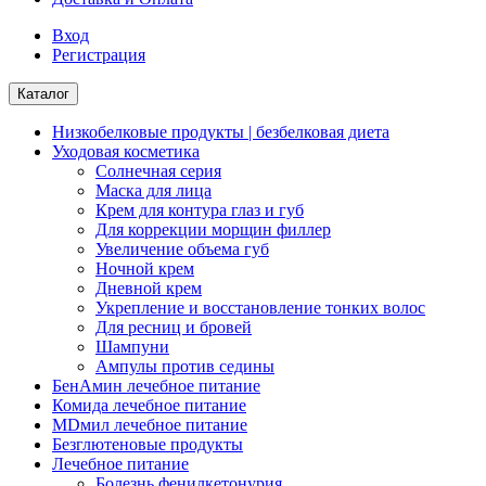
Вход
Регистрация
Каталог
Низкобелковые продукты | безбелковая диета
Уходовая косметика
Солнечная серия
Маска для лица
Крем для контура глаз и губ
Для коррекции морщин филлер
Увеличение объема губ
Ночной крем
Дневной крем
Укрепление и восстановление тонких волос
Для ресниц и бровей
Шампуни
Ампулы против седины
БенАмин лечебное питание
Комида лечебное питание
MDмил лечебное питание
Безглютеновые продукты
Лечебное питание
Болезнь фенилкетонурия