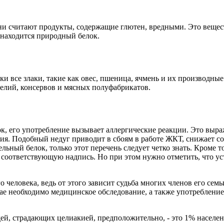
и считают продукты, содержащие глютен, вредными. Это веществ
 находится природный белок.
ски все злаки, такие как овес, пшеница, ячмень и их производные
делий, консервов и мясных полуфабрикатов.
к, его употребление вызывает аллергические реакции. Это выраж
ия. Подобный недуг приводит в сбоям в работе ЖКТ, снижает со
льный белок, только этот перечень следует четко знать. Кроме
соответствующую надпись. Но при этом нужно отметить, что уст
го человека, ведь от этого зависит судьба многих членов его се
е необходимо медицинское обследование, а также употребление 
дей, страдающих целиакией, предположительно, - это 1% населен