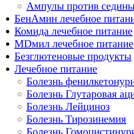
Ампулы против седин
БенАмин лечебное питан
Комида лечебное питание
MDмил лечебное питание
Безглютеновые продукты
Лечебное питание
Болезнь фенилкетонур
Болезнь Глутаровая ац
Болезнь Лейциноз
Болезнь Тирозинемия
Болезнь Гомоцистинур