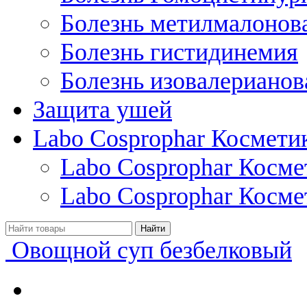
Болезнь метилмалонов
Болезнь гистидинемия
Болезнь изовалерианов
Защита ушей
Labo Cosprophar Космети
Labo Cosprophar Косм
Labo Cosprophar Косме
Овощной суп безбелковый