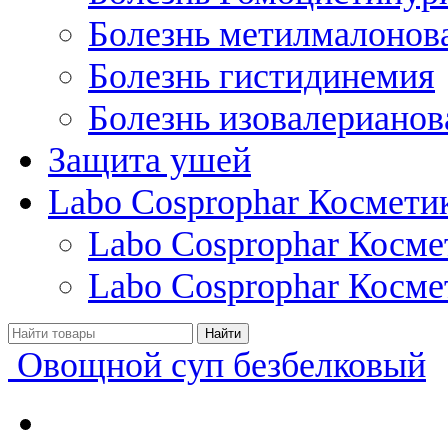
Болезнь метилмалонов
Болезнь гистидинемия
Болезнь изовалерианов
Защита ушей
Labo Cosprophar Космети
Labo Cosprophar Косм
Labo Cosprophar Косме
Овощной суп безбелковый