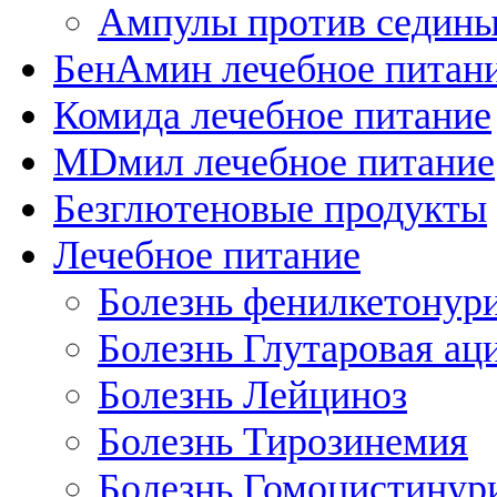
Ампулы против седин
БенАмин лечебное питан
Комида лечебное питание
MDмил лечебное питание
Безглютеновые продукты
Лечебное питание
Болезнь фенилкетонур
Болезнь Глутаровая ац
Болезнь Лейциноз
Болезнь Тирозинемия
Болезнь Гомоцистинур