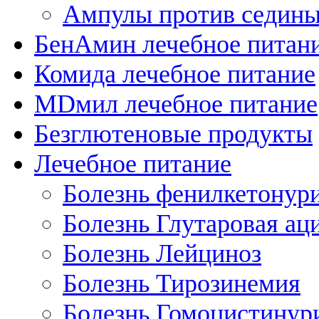
Ампулы против седин
БенАмин лечебное питан
Комида лечебное питание
MDмил лечебное питание
Безглютеновые продукты
Лечебное питание
Болезнь фенилкетонур
Болезнь Глутаровая ац
Болезнь Лейциноз
Болезнь Тирозинемия
Болезнь Гомоцистинур