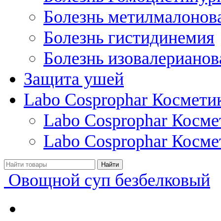
Болезнь метилмалонов
Болезнь гистидинемия
Болезнь изовалерианов
Защита ушей
Labo Cosprophar Космети
Labo Cosprophar Косм
Labo Cosprophar Косме
Овощной суп безбелковый