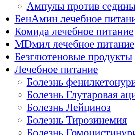
Ампулы против седин
БенАмин лечебное питан
Комида лечебное питание
MDмил лечебное питание
Безглютеновые продукты
Лечебное питание
Болезнь фенилкетонур
Болезнь Глутаровая ац
Болезнь Лейциноз
Болезнь Тирозинемия
Болезнь Гомоцистинур