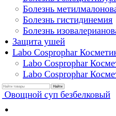
Болезнь метилмалонов
Болезнь гистидинемия
Болезнь изовалерианов
Защита ушей
Labo Cosprophar Космети
Labo Cosprophar Косм
Labo Cosprophar Косме
Овощной суп безбелковый