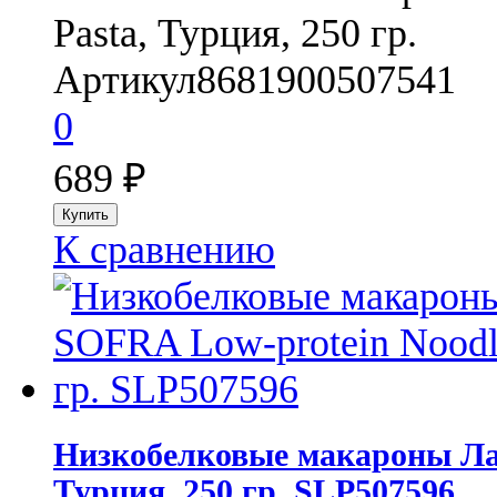
Pasta, Турция, 250 гр.
Артикул
8681900507541
0
689
₽
К сравнению
Низкобелковые макароны Ла
Турция, 250 гр. SLP507596