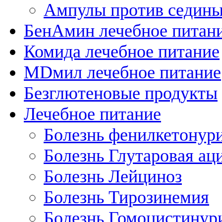
Ампулы против седин
БенАмин лечебное питан
Комида лечебное питание
MDмил лечебное питание
Безглютеновые продукты
Лечебное питание
Болезнь фенилкетонур
Болезнь Глутаровая ац
Болезнь Лейциноз
Болезнь Тирозинемия
Болезнь Гомоцистинур