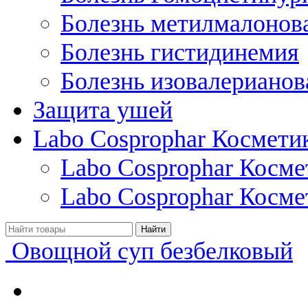
Болезнь метилмалонов
Болезнь гистидинемия
Болезнь изовалерианов
Защита ушей
Labo Cosprophar Космети
Labo Cosprophar Косм
Labo Cosprophar Косме
Овощной суп безбелковый