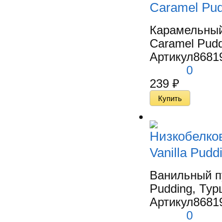
Caramel Pud
Карамельный
Caramel Pudd
Артикул
8681
0
239
₽
Низкобелко
Vanilla Pudd
Ванильный пу
Pudding, Турц
Артикул
8681
0