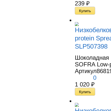
239
₽
Низкобелко
protein Spre
SLP507398
Шоколадная 
SOFRA Low-pr
Артикул
8681
0
1 020
₽
Низкобелко