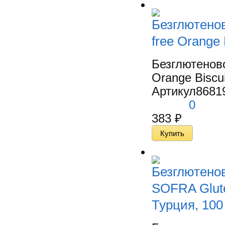
Безглютено
free Orange 
Безглютенов
Orange Biscui
Артикул
8681
0
383
₽
Безглютенов
SOFRA Glute
Турция, 100 