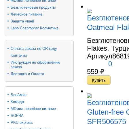
MDмил лечебное питание
Безглютеновые продукты
Лечебное питание
Безглютено
Защита ушей
Oatmeal Flak
Labo Cosprophar Косметика
Безглютенов
Flakes, Турци
Оплата заказа по QR-коду
Артикул
8681
Контакты
0
Инструкция по оформлению
заказа
559
₽
Доставка и Оплата
БенАмин
Безглютено
Комида
MDмил лечебное питание
Gluten-free 
SOFRA
SFR506575
PKU express