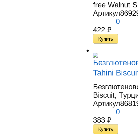
free Walnut S
Артикул
8692
0
422
₽
Безглютенов
Tahini Biscu
Безглютеново
Biscuit, Турци
Артикул
8681
0
383
₽