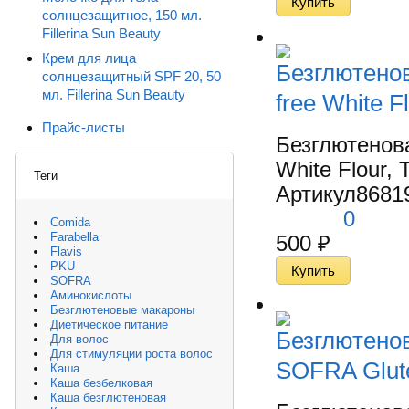
солнцезащитное, 150 мл.
Fillerina Sun Beauty
Крем для лица
Безглютено
солнцезащитный SPF 20, 50
мл. Fillerina Sun Beauty
free White F
Прайс-листы
Безглютенов
White Flour, 
Теги
Артикул
8681
0
Comida
Farabella
500
₽
Flavis
PKU
SOFRA
Аминокислоты
Безглютеновые макароны
Диетическое питание
Безглютенов
Для волос
Для стимуляции роста волос
SOFRA Glute
Каша
Каша безбелковая
Каша безглютеновая