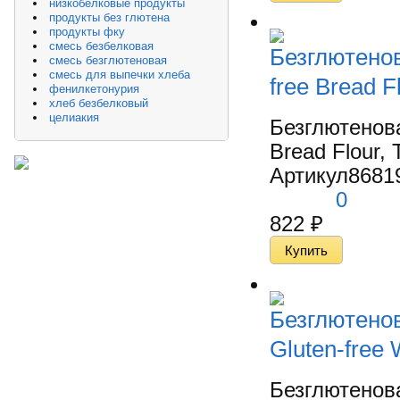
низкобелковые продукты
продукты без глютена
продукты фку
смесь безбелковая
Безглютено
смесь безглютеновая
смесь для выпечки хлеба
free Bread Fl
фенилкетонурия
хлеб безбелковый
целиакия
Безглютенов
Bread Flour, 
Артикул
8681
0
822
₽
Безглютено
Gluten-free 
Безглютенов