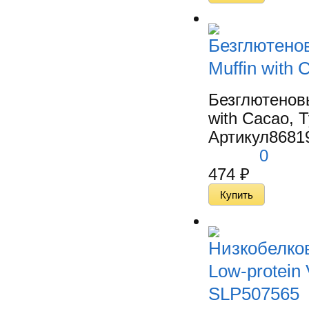
Безглютено
Muffin with 
Безглютенов
with Cacao, Т
Артикул
8681
0
474
₽
Низкобелко
Low-protein 
SLP507565