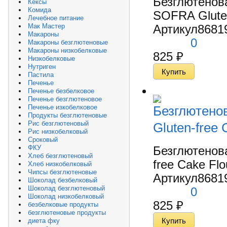
Безглютенов
Кексы
Комида
SOFRA Gluten-
Лечебное питание
Мак Мастер
Артикул
8681
Макароны
0
Макароны безглютеновые
Макароны низкобелковые
825
₽
Низкобелковые
Нутриген
Пастила
Печенье
Печенье безбелковое
Печенье безглютеновое
Безглютено
Печенье изкобелковое
Продукты безглютеновые
Рис безглютеновый
Gluten-free 
Рис низкобелковый
Сроковый
Безглютенов
ФКУ
Хлеб безглютеновый
free Cake Flo
Хлеб низкобелковый
Чипсы безглютеновые
Артикул
8681
Шоколад безбелковый
Шоколад безглютеновый
0
Шоколад низкобелковый
825
₽
безбелковые продукты
безглютеновые продукты
диета фку