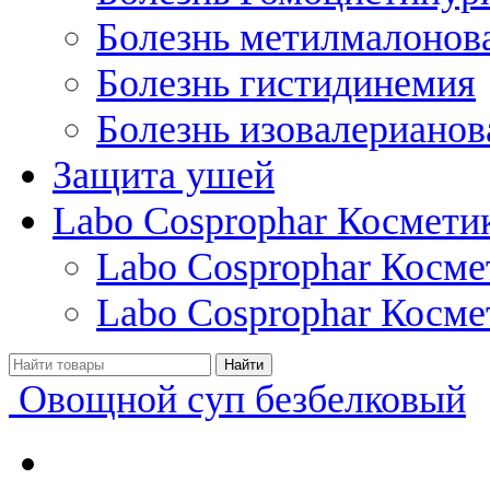
Болезнь метилмалонов
Болезнь гистидинемия
Болезнь изовалерианов
Защита ушей
Labo Cosprophar Космети
Labo Cosprophar Косм
Labo Cosprophar Косме
Овощной суп безбелковый