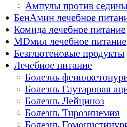
Ампулы против седин
БенАмин лечебное питан
Комида лечебное питание
MDмил лечебное питание
Безглютеновые продукты
Лечебное питание
Болезнь фенилкетонур
Болезнь Глутаровая ац
Болезнь Лейциноз
Болезнь Тирозинемия
Болезнь Гомоцистинур