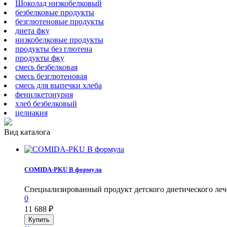
Шоколад низкобелковый
безбелковые продукты
безглютеновые продукты
диета фку
низкобелковые продукты
продукты без глютена
продукты фку
смесь безбелковая
смесь безглютеновая
смесь для выпечки хлеба
фенилкетонурия
хлеб безбелковый
целиакия
Вид каталога
COMIDA-PKU B формула
Специализированный продукт детского диетического лечеб
0
11 688
₽