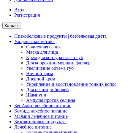
Вход
Регистрация
Каталог
Низкобелковые продукты | безбелковая диета
Уходовая косметика
Солнечная серия
Маска для лица
Крем для контура глаз и губ
Для коррекции морщин филлер
Увеличение объема губ
Ночной крем
Дневной крем
Укрепление и восстановление тонких волос
Для ресниц и бровей
Шампуни
Ампулы против седины
БенАмин лечебное питание
Комида лечебное питание
MDмил лечебное питание
Безглютеновые продукты
Лечебное питание
Болезнь фенилкетонурия