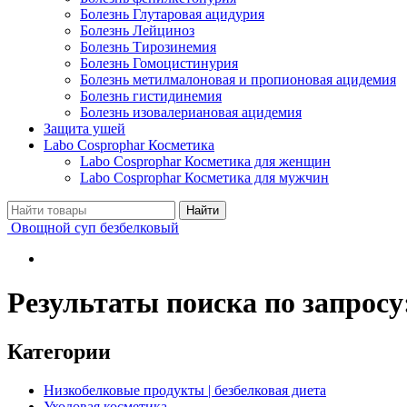
Болезнь Глутаровая ацидурия
Болезнь Лейциноз
Болезнь Тирозинемия
Болезнь Гомоцистинурия
Болезнь метилмалоновая и пропионовая ацидемия
Болезнь гистидинемия
Болезнь изовалериановая ацидемия
Защита ушей
Labo Cosprophar Косметика
Labo Cosprophar Косметика для женщин
Labo Cosprophar Косметика для мужчин
Овощной суп безбелковый
Результаты поиска по запросу
Категории
Низкобелковые продукты | безбелковая диета
Уходовая косметика