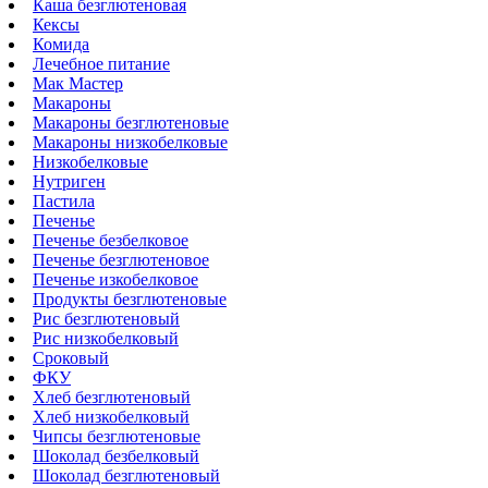
Каша безглютеновая
Кексы
Комида
Лечебное питание
Мак Мастер
Макароны
Макароны безглютеновые
Макароны низкобелковые
Низкобелковые
Нутриген
Пастила
Печенье
Печенье безбелковое
Печенье безглютеновое
Печенье изкобелковое
Продукты безглютеновые
Рис безглютеновый
Рис низкобелковый
Сроковый
ФКУ
Хлеб безглютеновый
Хлеб низкобелковый
Чипсы безглютеновые
Шоколад безбелковый
Шоколад безглютеновый