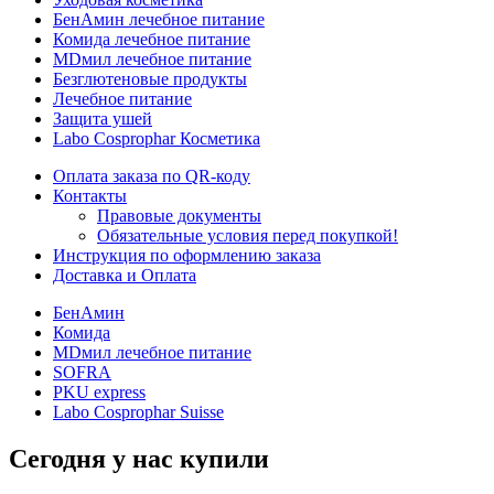
БенАмин лечебное питание
Комида лечебное питание
MDмил лечебное питание
Безглютеновые продукты
Лечебное питание
Защита ушей
Labo Cosprophar Косметика
Оплата заказа по QR-коду
Контакты
Правовые документы
Обязательные условия перед покупкой!
Инструкция по оформлению заказа
Доставка и Оплата
БенАмин
Комида
MDмил лечебное питание
SOFRA
PKU express
Labo Cosprophar Suisse
Сегодня у нас купили