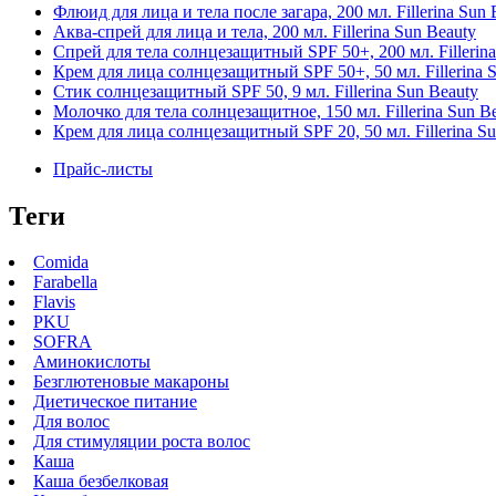
Флюид для лица и тела после загара, 200 мл. Fillerina Sun 
Аква-спрей для лица и тела, 200 мл. Fillerina Sun Beauty
Спрей для тела солнцезащитный SPF 50+, 200 мл. Fillerina
Крем для лица солнцезащитный SPF 50+, 50 мл. Fillerina 
Стик солнцезащитный SPF 50, 9 мл. Fillerina Sun Beauty
Молочко для тела солнцезащитное, 150 мл. Fillerina Sun B
Крем для лица солнцезащитный SPF 20, 50 мл. Fillerina Su
Прайс-листы
Теги
Comida
Farabella
Flavis
PKU
SOFRA
Аминокислоты
Безглютеновые макароны
Диетическое питание
Для волос
Для стимуляции роста волос
Каша
Каша безбелковая