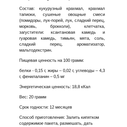
Состав:
кукурузный крахмал, крахмал
тапиоки, сушеные овощные смеси
(помидоры, лук-порей, лук, сладкий перец,
морковь, брокколи), клетчатка,
загустители: ксантановая камедь и
гуаровая камедь, тимьян, мята, соль,
сладкий перец, ароматизатор,
мальтодекстрин.
Пищевая ценность на 100 грамм:
белки - 0,15 г, жиры – 0,02 г, углеводы – 4,3
г,
фенилаланин – 0,5 мг
Энергетическая ценность:
18,8 кКал
Вес:
20 грамм
Срок годности:
12 месяцев
Способ приготовления: Залить кипятком
содержимое пакета, размешать, дать