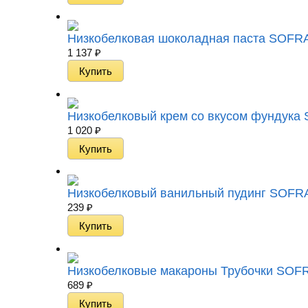
Низкобелковая шоколадная паста SOFRA L
1 137
₽
Низкобелковый крем со вкусом фундука S
1 020
₽
Низкобелковый ванильный пудинг SOFRA L
239
₽
Низкобелковые макароны Трубочки SOFRA 
689
₽