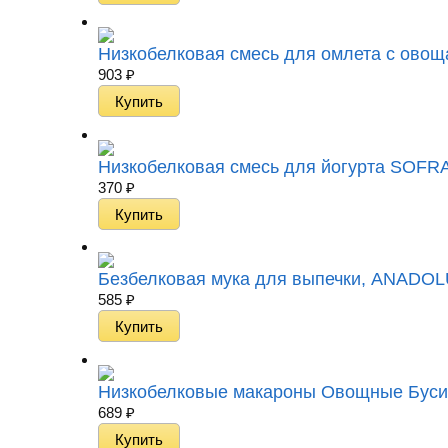
Низкобелковая смесь для омлета с овоща
903
₽
Низкобелковая смесь для йогурта SOFRA L
370
₽
Безбелковая мука для выпечки, ANADOLU
585
₽
Низкобелковые макароны Овощные Бусинк
689
₽