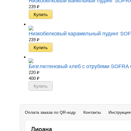
Низкобелковый ванильный пудинг SOFRA L
239
₽
Низкобелковый карамельный пудинг SOFRA
239
₽
Безглютеновый хлеб c отрубями SOFRA Glu
220
₽
400
₽
Оплата заказа по QR-коду
Контакты
Инструкция