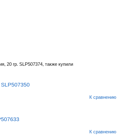
я, 20 гр. SLP507374, также купили
. SLP507350
К сравнению
P507633
К сравнению