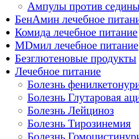
Ампулы против седин
БенАмин лечебное питан
Комида лечебное питание
MDмил лечебное питание
Безглютеновые продукты
Лечебное питание
Болезнь фенилкетонур
Болезнь Глутаровая ац
Болезнь Лейциноз
Болезнь Тирозинемия
Болезнь Гомоцистинур