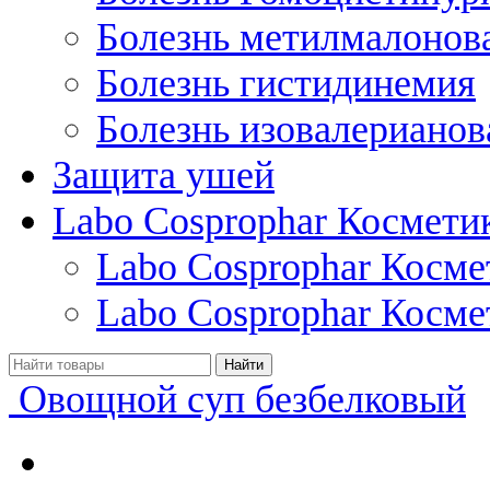
Болезнь метилмалонов
Болезнь гистидинемия
Болезнь изовалерианов
Защита ушей
Labo Cosprophar Космети
Labo Cosprophar Косм
Labo Cosprophar Косме
Овощной суп безбелковый