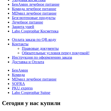
БенАмин лечебное питание
Комида лечебное питание
MDмил лечебное питание
Безглютеновые продукты
Лечебное питание
Защита ушей
Labo Cosprophar Косметика
Оплата заказа по QR-коду
Контакты
Правовые документы
Обязательные условия перед покупкой!
Инструкция по оформлению заказа
Доставка и Оплата
БенАмин
Комида
MDмил лечебное питание
SOFRA
PKU express
Labo Cosprophar Suisse
Сегодня у нас купили