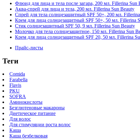
Флюид для лица и тела после загара, 200 мл. Fillerina Sun 
Аква-спрей для лица и тела, 200 мл. Fillerina Sun Beauty
Спрей для тела солнцезащитный SPF 50+, 200 мл. Fillerina
Крем для лица солнцезащитный SPF 50+, 50 мл. Fillerina 
Стик солнцезащитный SPF 50, 9 мл. Fillerina Sun Beauty
Молочко для тела солнцезащитное, 150 мл. Fillerina Sun B
Крем для лица солнцезащитный SPF 20, 50 мл. Fillerina Su
Прайс-листы
Теги
Comida
Farabella
Flavis
PKU
SOFRA
Аминокислоты
Безглютеновые макароны
Диетическое питание
Для волос
Для стимуляции роста волос
Каша
Каша безбелковая