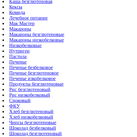
Каша безглютеновая
Кексы
Комида
Лечебное питание
Мак Мастер
Макароны
Макароны безглютеновые
Макароны низкобелковые
Низкобелковые
Нутриген
Пастила
Печенье
Печенье безбелковое
Печенье безглютеновое
Печенье изкобелковое
Продукты безглютеновые
Рис безглютеновый
Рис низкобелковый
Сроковый
ФКУ
Хлеб безглютеновый
Хлеб низкобелковый
Чипсы безглютеновые
Шоколад безбелковый
Шоколад безглютеновый