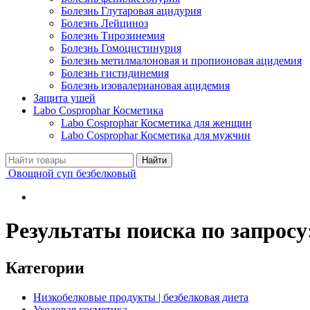
Болезнь Глутаровая ацидурия
Болезнь Лейциноз
Болезнь Тирозинемия
Болезнь Гомоцистинурия
Болезнь метилмалоновая и пропионовая ацидемия
Болезнь гистидинемия
Болезнь изовалериановая ацидемия
Защита ушей
Labo Cosprophar Косметика
Labo Cosprophar Косметика для женщин
Labo Cosprophar Косметика для мужчин
Овощной суп безбелковый
Результаты поиска по запросу
Категории
Низкобелковые продукты | безбелковая диета
Уходовая косметика