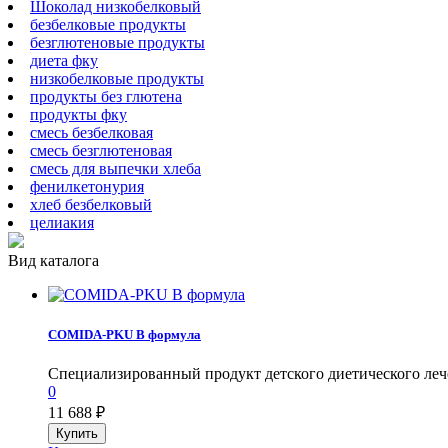
Шоколад низкобелковый
безбелковые продукты
безглютеновые продукты
диета фку
низкобелковые продукты
продукты без глютена
продукты фку
смесь безбелковая
смесь безглютеновая
смесь для выпечки хлеба
фенилкетонурия
хлеб безбелковый
целиакия
Вид каталога
COMIDA-PKU B формула
Специализированный продукт детского диетического лечеб
0
11 688
₽