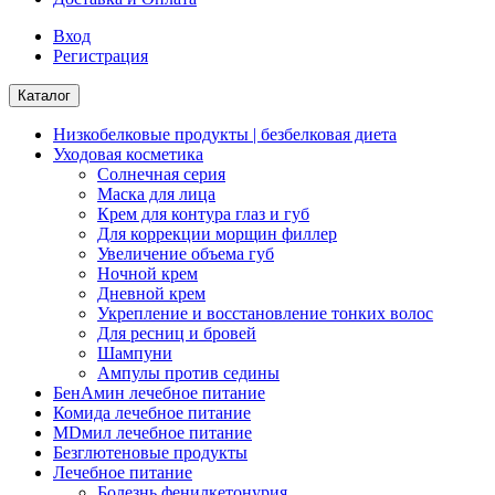
Вход
Регистрация
Каталог
Низкобелковые продукты | безбелковая диета
Уходовая косметика
Солнечная серия
Маска для лица
Крем для контура глаз и губ
Для коррекции морщин филлер
Увеличение объема губ
Ночной крем
Дневной крем
Укрепление и восстановление тонких волос
Для ресниц и бровей
Шампуни
Ампулы против седины
БенАмин лечебное питание
Комида лечебное питание
MDмил лечебное питание
Безглютеновые продукты
Лечебное питание
Болезнь фенилкетонурия