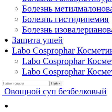
Болезнь метилмалонов
Болезнь гистидинемия
Болезнь изовалерианов
Защита ушей
Labo Cosprophar Космети
Labo Cosprophar Косм
Labo Cosprophar Косме
Овощной суп безбелковый