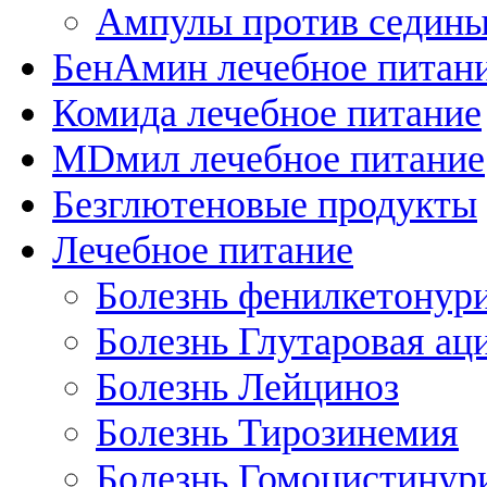
Ампулы против седин
БенАмин лечебное питан
Комида лечебное питание
MDмил лечебное питание
Безглютеновые продукты
Лечебное питание
Болезнь фенилкетонур
Болезнь Глутаровая ац
Болезнь Лейциноз
Болезнь Тирозинемия
Болезнь Гомоцистинур