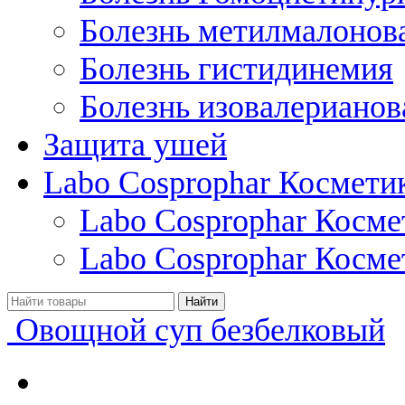
Болезнь метилмалонов
Болезнь гистидинемия
Болезнь изовалерианов
Защита ушей
Labo Cosprophar Космети
Labo Cosprophar Косм
Labo Cosprophar Косме
Овощной суп безбелковый