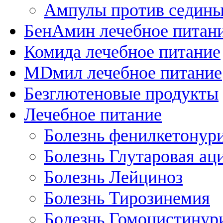
Ампулы против седин
БенАмин лечебное питан
Комида лечебное питание
MDмил лечебное питание
Безглютеновые продукты
Лечебное питание
Болезнь фенилкетонур
Болезнь Глутаровая ац
Болезнь Лейциноз
Болезнь Тирозинемия
Болезнь Гомоцистинур