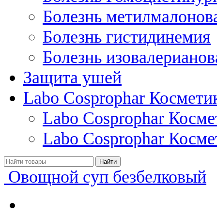
Болезнь метилмалонов
Болезнь гистидинемия
Болезнь изовалерианов
Защита ушей
Labo Cosprophar Космети
Labo Cosprophar Косм
Labo Cosprophar Косме
Овощной суп безбелковый