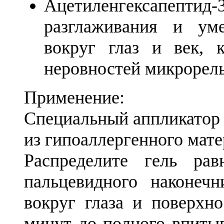
Ацетиленгексапепт
разглаживания и у
вокруг глаз и век, 
неровностей микрорел
Применение:
Cпециальный аппликатор 
из гипоаллергенного мате
Распределите гель р
пальцевидного наконеч
вокруг глаза и поверхно
минут до полного впитыв