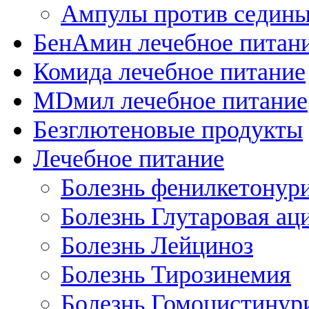
Ампулы против седин
БенАмин лечебное питан
Комида лечебное питание
MDмил лечебное питание
Безглютеновые продукты
Лечебное питание
Болезнь фенилкетонур
Болезнь Глутаровая ац
Болезнь Лейциноз
Болезнь Тирозинемия
Болезнь Гомоцистинур