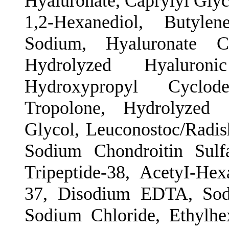
Hyaluronate, Caprylyl Gly
1,2-Hexanediol, Butyle
Sodium, Hyaluronate Cr
Hydrolyzed Hyaluron
Hydroxypropyl Cyclode
Tropolone, Hydrolyzed 
Glycol, Leuconostoc/Radish
Sodium Chondroitin Sulfa
Tripeptide-38, AcetyI-Hex
37, Disodium EDTA, Sodi
Sodium Chloride, Ethylhe