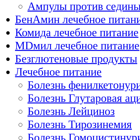
Ампулы против седин
БенАмин лечебное питан
Комида лечебное питание
MDмил лечебное питание
Безглютеновые продукты
Лечебное питание
Болезнь фенилкетонур
Болезнь Глутаровая ац
Болезнь Лейциноз
Болезнь Тирозинемия
Болезнь Гомоцистинур