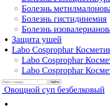
Болезнь метилмалонов
Болезнь гистидинемия
Болезнь изовалерианов
Защита ушей
Labo Cosprophar Космети
Labo Cosprophar Косм
Labo Cosprophar Косме
Овощной суп безбелковый