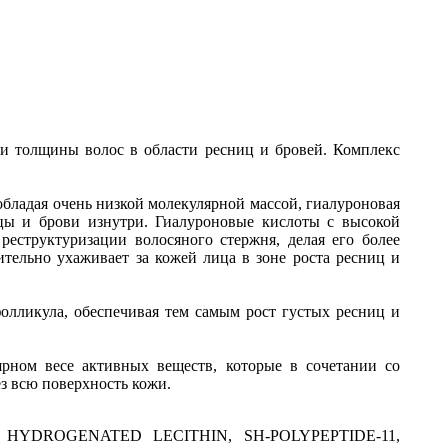
и толщины волос в области ресниц и бровей. Комплекс
обладая очень низкой молекулярной массой, гиалуроновая
ицы и брови изнутри. Гиалуроновые кислоты с высокой
еструктуризации волосяного стержня, делая его более
ительно ухаживает за кожей лица в зоне роста ресниц и
олликула, обеспечивая тем самым рост густых ресниц и
ярном весе активных веществ, которые в сочетании со
з всю поверхность кожи.
HYDROGENATED LECITHIN, SH-POLYPEPTIDE-11,