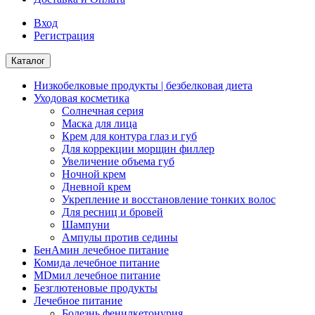
Вход
Регистрация
Каталог
Низкобелковые продукты | безбелковая диета
Уходовая косметика
Солнечная серия
Маска для лица
Крем для контура глаз и губ
Для коррекции морщин филлер
Увеличение объема губ
Ночной крем
Дневной крем
Укрепление и восстановление тонких волос
Для ресниц и бровей
Шампуни
Ампулы против седины
БенАмин лечебное питание
Комида лечебное питание
MDмил лечебное питание
Безглютеновые продукты
Лечебное питание
Болезнь фенилкетонурия