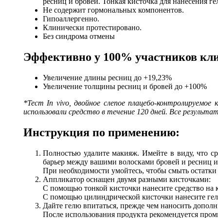
ресниц и бровей. Тонкая кисточка для нанесения гел
Не содержит гормональных компонентов.
Гипоаллергенно.
Клинически протестировано.
Без синдрома отмены
Эффективно у 100% участников кли
Увеличение длины ресниц до +19,23%
Увеличение толщины ресниц и бровей до +100%
*Тест In vivo, двойное слепое плацебо-контролируемо
использовали средство в течение 120 дней. Все резуль
Инструкция по применению:
Полностью удалите макияж. Имейте в виду, что ср
барьер между вашими волосками бровей и ресниц и 
При необходимости умойтесь, чтобы смыть остатки 
Аппликатор оснащен двумя разными кисточками:
С помощью тонкой кисточки нанесите средство на к
С помощью цилиндрической кисточки нанесите гель
Дайте гелю впитаться, прежде чем наносить дополн
После использования продукта рекомендуется пром