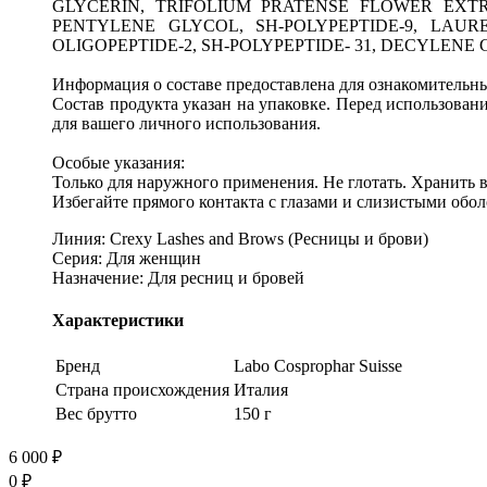
GLYCERIN, TRIFOLIUM PRATENSE FLOWER EXT
PENTYLENE GLYCOL, SH-POLYPEPTIDE-9, LAURE
OLIGOPEPTIDE-2, SH-POLYPEPTIDE- 31, DECYLEN
Информация о составе предоставлена для ознакомительны
Состав продукта указан на упаковке. Перед использован
для вашего личного использования.
Особые указания:
Только для наружного применения. Не глотать. Хранить в
Избегайте прямого контакта с глазами и слизистыми обо
Линия:
Crexy Lashes and Brows (Ресницы и брови)
Серия:
Для женщин
Назначение:
Для ресниц и бровей
Характеристики
Бренд
Labo Cosprophar Suisse
Страна происхождения
Италия
Вес брутто
150 г
6 000
₽
0
₽