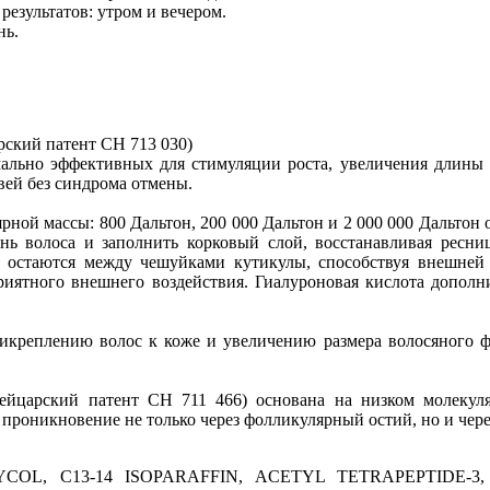
езультатов: утром и вечером.
нь.
рский патент CH 713 030)
ально эффективных для стимуляции роста, увеличения длины 
вей без синдрома отмены.
ной массы: 800 Дальтон, 200 000 Дальтон и 2 000 000 Дальтон 
нь волоса и заполнить корковый слой, восстанавливая ресн
, остаются между чешуйками кутикулы, способствуя внешней р
риятного внешнего воздействия. Гиалуроновая кислота дополн
икреплению волос к коже и увеличению размера волосяного ф
вейцарский патент CH 711 466) основана на низком молекул
роникновение не только через фолликулярный остий, но и чере
L, C13-14 ISOPARAFFIN, ACETYL TETRAPEPTIDE-3, 