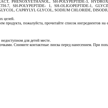
RACT, PHENOXYETHANOL, SH-POLYPEPTIDE-3, HYDRO
TH-7, SH-POLYPEPTIDE- 1, SH-OLIGOPEPTIDE-1, GLYC
E GLYCOL, CAPRYLYL GLYCOL, SODIUM CHLORIDE, DISOD
х целей.
ием продукта, пожалуйста, прочитайте список ингредиентов на е
 недоступном для детей месте.
лочками. Снимите контактные линзы перед нанесением. При попад