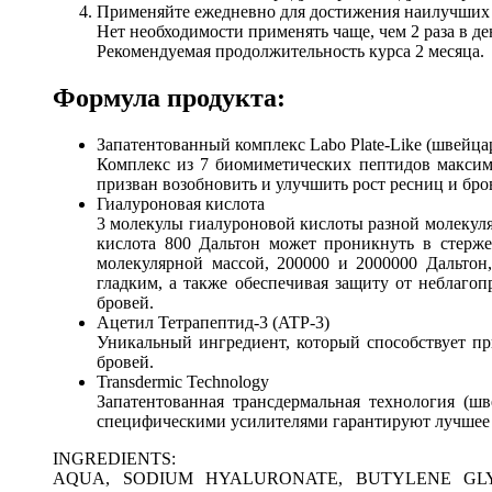
Применяйте ежедневно для достижения наилучших р
Нет необходимости применять чаще, чем 2 раза в де
Рекомендуемая продолжительность курса 2 месяца.
Формула продукта:
Запатентованный комплекс Labo Plate-Like (швейца
Комплекс из 7 биомиметических пептидов максим
призван возобновить и улучшить рост ресниц и бро
Гиалуроновая кислота
3 молекулы гиалуроновой кислоты разной молекуляр
кислота 800 Дальтон может проникнуть в стерже
молекулярной массой, 200000 и 2000000 Дальтон
гладким, а также обеспечивая защиту от неблагоп
бровей.
Ацетил Тетрапептид-3 (ATP-3)
Уникальный ингредиент, который способствует пр
бровей.
Transdermic Technology
Запатентованная трансдермальная технология (ш
специфическими усилителями гарантируют лучшее п
INGREDIENTS:
AQUA, SODIUM HYALURONATE, BUTYLENE GLYCO