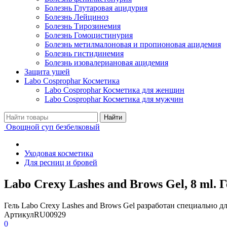
Болезнь Глутаровая ацидурия
Болезнь Лейциноз
Болезнь Тирозинемия
Болезнь Гомоцистинурия
Болезнь метилмалоновая и пропионовая ацидемия
Болезнь гистидинемия
Болезнь изовалериановая ацидемия
Защита ушей
Labo Cosprophar Косметика
Labo Cosprophar Косметика для женщин
Labo Cosprophar Косметика для мужчин
Овощной суп безбелковый
Уходовая косметика
Для ресниц и бровей
Labo Crexy Lashes and Brows Gel, 8 ml.
Гель Labo Crexy Lashes and Brows Gel разработан специально д
Артикул
RU00929
0