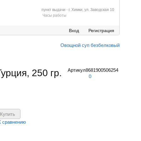
пункт выдачи - г. Химки, ул. Заводская 10
Часы работы
Вход
Регистрация
Овощной суп безбелковый
Артикул
8681900506254
урция, 250 гр.
0
К сравнению