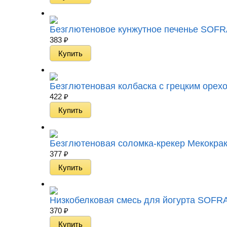
Безглютеновое кунжутное печенье SOFRA G
383
₽
Безглютеновая колбаска с грецким орехом
422
₽
Безглютеновая соломка-крекер Мекокрак с
377
₽
Низкобелковая смесь для йогурта SOFRA L
370
₽