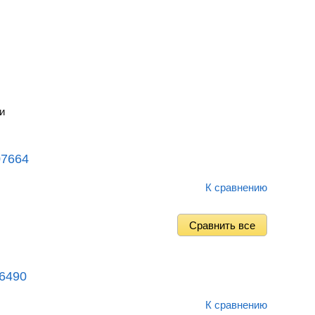
и
07664
К сравнению
06490
К сравнению