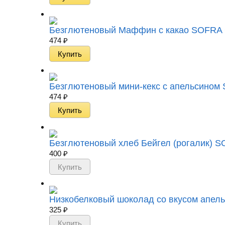
Безглютеновый Маффин с какао SOFRA Glut
474
₽
Безглютеновый мини-кекс с апельсином SO
474
₽
Безглютеновый хлеб Бейгел (рогалик) SOF
400
₽
Низкобелковый шоколад со вкусом апельс
325
₽